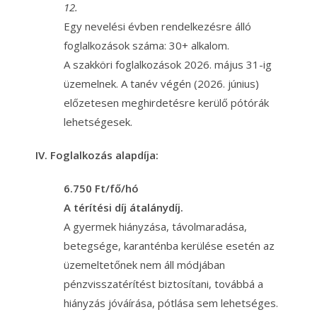
12.
Egy nevelési évben rendelkezésre álló
foglalkozások száma: 30+ alkalom.
A szakköri foglalkozások 2026. május 31-ig
üzemelnek. A tanév végén (2026. június)
előzetesen meghirdetésre kerülő pótórák
lehetségesek.
IV. Foglalkozás alapdíja:
6.750 Ft/fő/hó
A térítési díj átalánydíj.
A gyermek hiányzása, távolmaradása,
betegsége, karanténba kerülése esetén az
üzemeltetőnek nem áll módjában
pénzvisszatérítést biztosítani, továbbá a
hiányzás jóváírása, pótlása sem lehetséges.