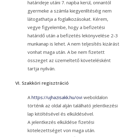
határideje utáni 7. napba kerül, onnantól
gyermeke a számla kiegyenlítéséig nem
látogathatja a foglalkozásokat. Kérem,
vegye figyelembe, hogy a befizetési
határidő után a befizetés lekönyvelése 2-3
munkanap is lehet. A nem teljesítés kizárást
vonhat maga után. A be nem fizetett
összeget az üzemeltető követelésként
tartja nyilván.
VI. Szakköri regisztráció
A
https://ujhazisakk.hu/ovi
weboldalon
történik az oldal alján található jelentkezési
lap kitöltésével és elküldésével.
A jelentkezés elküldése fizetési
kötelezettséget von maga után.