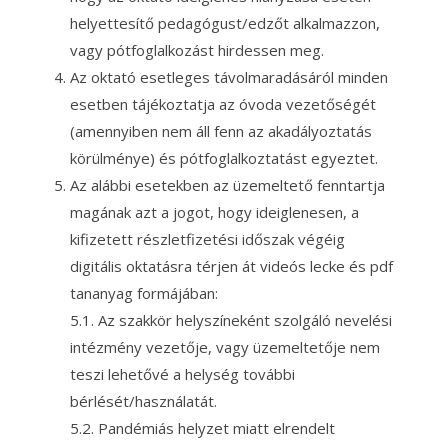
helyettesítő pedagógust/edzőt alkalmazzon,
vagy pótfoglalkozást hirdessen meg.
Az oktató esetleges távolmaradásáról minden
esetben tájékoztatja az óvoda vezetőségét
(amennyiben nem áll fenn az akadályoztatás
körülménye) és pótfoglalkoztatást egyeztet.
Az alábbi esetekben az üzemeltető fenntartja
magának azt a jogot, hogy ideiglenesen, a
kifizetett részletfizetési időszak végéig
digitális oktatásra térjen át videós lecke és pdf
tananyag formájában:
5.1. Az szakkör helyszíneként szolgáló nevelési
intézmény vezetője, vagy üzemeltetője nem
teszi lehetővé a helység további
bérlését/használatát.
5.2. Pandémiás helyzet miatt elrendelt