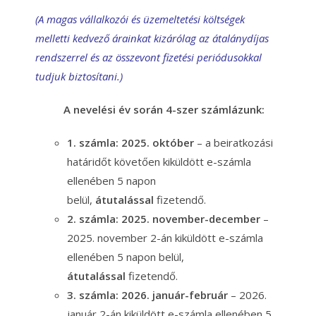
(A magas vállalkozói és üzemeltetési költségek
melletti kedvező árainkat kizárólag az átalánydíjas
rendszerrel és az összevont fizetési periódusokkal
tudjuk biztosítani.)
A nevelési év során 4-szer számlázunk:
1. számla: 2025. október
– a beiratkozási
határidőt követően kiküldött e-számla
ellenében 5 napon
belül,
átutalással
fizetendő.
2. számla: 2025. november-december
–
2025. november 2-án kiküldött e-számla
ellenében 5 napon belül,
átutalással
fizetendő.
3. számla: 2026. január-február
– 2026.
január 2-án kiküldött e-számla ellenében 5