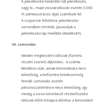
A jelentkezési határidőn túli jelentkezés,
vagy ki-, majd visszairatkozás esetén 3.000
Ft adminisztrációs díjat számítunk fel.
A csoportok feltöltése jelentkezési
sorrendben történik. (Javasoljuk a
jelentkezési lap mielőbbi elküldését!)
VII. Lemondás
Minden megkezdett időszak (fizetési
részlet szerint) díjköteles. A számla
kiküldése után, annak lemondására nincs
lehetőség, a befizetési kötelezettség
fennáll. Lemondás esetén
pénzvisszatérítésre nincs lehetőség, így
mindig a soron következő részletfizetési
időszak előtti hónapra időzítse a lemondást!