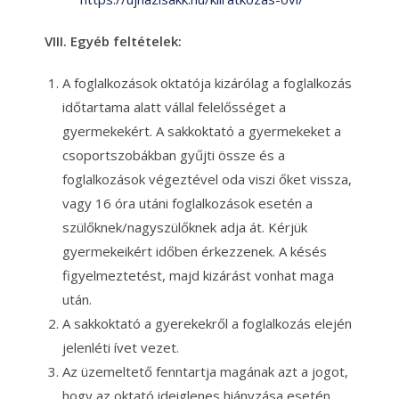
VIII. Egyéb feltételek:
A foglalkozások oktatója kizárólag a foglalkozás
időtartama alatt vállal felelősséget a
gyermekekért. A sakkoktató a gyermekeket a
csoportszobákban gyűjti össze és a
foglalkozások végeztével oda viszi őket vissza,
vagy 16 óra utáni foglalkozások esetén a
szülőknek/nagyszülőknek adja át. Kérjük
gyermekeikért időben érkezzenek. A késés
figyelmeztetést, majd kizárást vonhat maga
után.
A sakkoktató a gyerekekről a foglalkozás elején
jelenléti ívet vezet.
Az üzemeltető fenntartja magának azt a jogot,
hogy az oktató ideiglenes hiányzása esetén