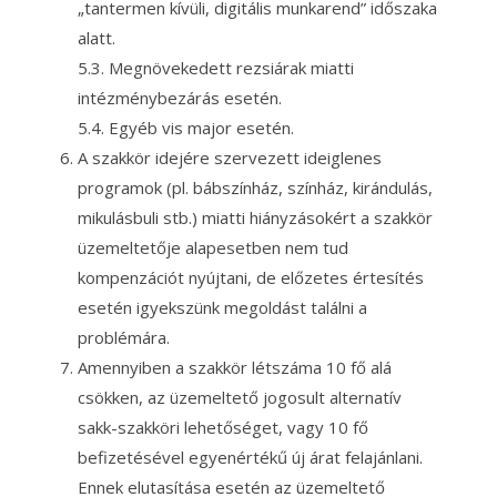
„tantermen kívüli, digitális munkarend” időszaka
alatt.
5.3. Megnövekedett rezsiárak miatti
intézménybezárás esetén.
5.4. Egyéb vis major esetén.
A szakkör idejére szervezett ideiglenes
programok (pl. bábszínház, színház, kirándulás,
mikulásbuli stb.) miatti hiányzásokért a szakkör
üzemeltetője alapesetben nem tud
kompenzációt nyújtani, de előzetes értesítés
esetén igyekszünk megoldást találni a
problémára.
Amennyiben a szakkör létszáma 10 fő alá
csökken, az üzemeltető jogosult alternatív
sakk-szakköri lehetőséget, vagy 10 fő
befizetésével egyenértékű új árat felajánlani.
Ennek elutasítása esetén az üzemeltető