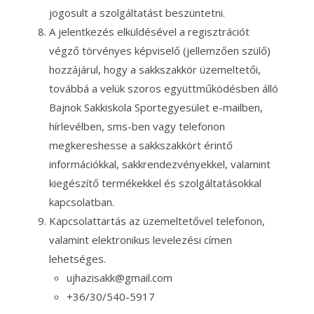
jogosult a szolgáltatást beszüntetni.
A jelentkezés elküldésével a regisztrációt
végző törvényes képviselő (jellemzően szülő)
hozzájárul, hogy a sakkszakkör üzemeltetői,
továbbá a velük szoros együttműködésben álló
Bajnok Sakkiskola Sportegyesület e-mailben,
hírlevélben, sms-ben vagy telefonon
megkereshesse a sakkszakkört érintő
információkkal, sakkrendezvényekkel, valamint
kiegészítő termékekkel és szolgáltatásokkal
kapcsolatban.
Kapcsolattartás az üzemeltetővel telefonon,
valamint elektronikus levelezési címen
lehetséges.
ujhazisakk@gmail.com
+36/30/540-5917