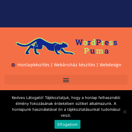
Honlapkészítés | Webáruház készítés | Webdesign
Kedves Látogató! Tájékoztatjuk, hogy a honlap felhasználói
élmény fokozásának érdekében sütiket alkalmazunk. A
honlapunk használatával ön a tájékoztatásunkat tudomásul
veszi.
© 2021 | Ujházi Dávid e.v. | Minden jog fenntartva!
Elfogadom